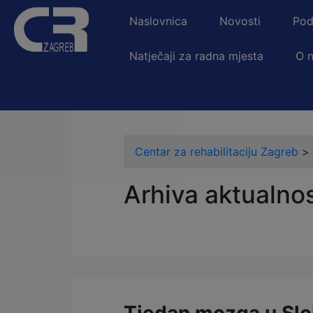
Naslovnica
Novosti
Pod
Natječaji za radna mjesta
O 
Centar za rehabilitaciju Zagreb
>
Arhiva aktualnos