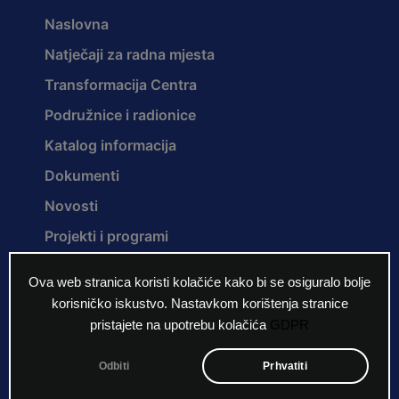
Naslovna
Natječaji za radna mjesta
Transformacija Centra
Podružnice i radionice
Katalog informacija
Dokumenti
Novosti
Projekti i programi
Ova web stranica koristi kolačiće kako bi se osiguralo bolje
korisničko iskustvo. Nastavkom korištenja stranice
O nama
pristajete na upotrebu kolačića
GDPR
Povijest Centra
Odbiti
Prhvatiti
Misija i vizija