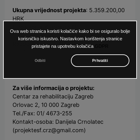
Ukupna vrijednost projekta
: 5.359.200,00
HRK
Iznos koji sufinancira EU
: 5.359.200,00 HRK
Ova web stranica koristi kolačiće kako bi se osiguralo bolje
(100%)
korisničko iskustvo. Nastavkom korištenja stranice
Razdoblje provedbe projekta
: 18. listopada
pristajete na upotrebu kolačića
GDPR
2021. do 18. listopada 2023.
Odbiti
Prhvatiti
Za više informacija o projektu:
Centar za rehabilitaciju Zagreb
Orlovac 2, 10 000 Zagreb
Tel./Fax: 01/ 4673-255
Kontakt-osoba: Danijela Crnolatec
(
projektesf.crz@gmail.com
)