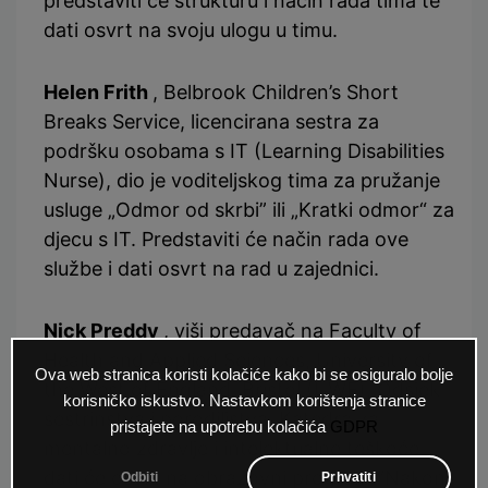
predstaviti će strukturu i način rada tima te
dati osvrt na svoju ulogu u timu.
Helen Frith
, Belbrook Children’s Short
Breaks Service, licencirana sestra za
podršku osobama s IT (Learning Disabilities
Nurse), dio je voditeljskog tima za pružanje
usluge „Odmor od skrbi” ili „Kratki odmor“ za
djecu s IT. Predstaviti će način rada ove
službe i dati osvrt na rad u zajednici.
Nick Preddy
, viši predavač na Faculty of
Health and Applied Sciences, University of
Ova web stranica koristi kolačiće kako bi se osiguralo bolje
the West of England, Bristol (UWE), Odsjek
korisničko iskustvo. Nastavkom korištenja stranice
sestrinstva i porodiljstva, Katedra za
pristajete na upotrebu kolačića
GDPR
mentalno zdravlje i intelektualne teškoće,
dati će osvrt na obrazovni program “Nakon
Odbiti
Prhvatiti