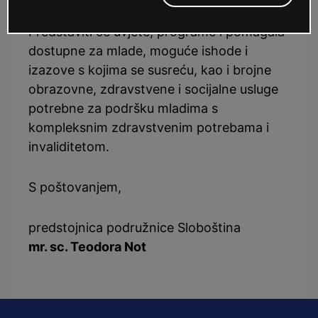
16” za mlade s motoričkim teškoćama i IT.
Predstaviti će uvjete, programe i pomagala
dostupne za mlade, moguće ishode i
izazove s kojima se susreću, kao i brojne
obrazovne, zdravstvene i socijalne usluge
potrebne za podršku mladima s
kompleksnim zdravstvenim potrebama i
invaliditetom.
S poštovanjem,
predstojnica podružnice Sloboština
mr. sc. Teodora Not