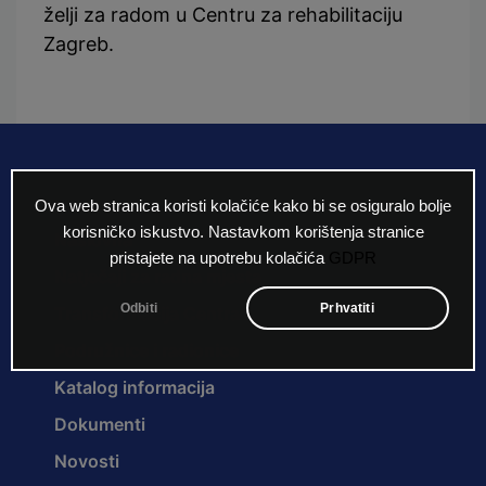
želji za radom u Centru za rehabilitaciju
Zagreb.
Ova web stranica koristi kolačiće kako bi se osiguralo bolje
korisničko iskustvo. Nastavkom korištenja stranice
Naslovna
pristajete na upotrebu kolačića
GDPR
Natječaji za radna mjesta
Odbiti
Prhvatiti
Transformacija Centra
Podružnice i radionice
Katalog informacija
Dokumenti
Novosti