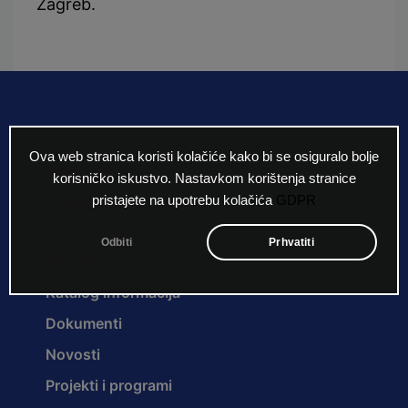
Zagreb.
Ova web stranica koristi kolačiće kako bi se osiguralo bolje
Naslovna
korisničko iskustvo. Nastavkom korištenja stranice
Natječaji za radna mjesta
pristajete na upotrebu kolačića
GDPR
Transformacija Centra
Odbiti
Prhvatiti
Podružnice i radionice
Katalog informacija
Dokumenti
Novosti
Projekti i programi