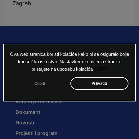
Zagreb.
Ova web stranica koristi kolačiće kako bi se osiguralo bolje
Naslovna
korisničko iskustvo. Nastavkom korištenja stranice
Natječaji za radna mjesta
pristajete na upotrebu kolačića
GDPR
Transformacija Centra
Odbiti
Prhvatiti
Podružnice i radionice
Katalog informacija
Dokumenti
Novosti
Projekti i programi