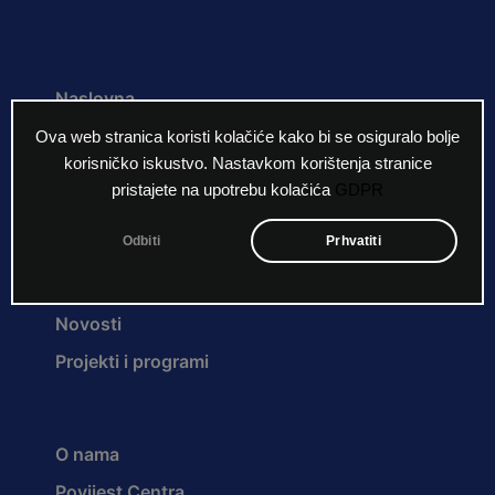
Naslovna
Natječaji za radna mjesta
Ova web stranica koristi kolačiće kako bi se osiguralo bolje
korisničko iskustvo. Nastavkom korištenja stranice
Transformacija Centra
pristajete na upotrebu kolačića
GDPR
Podružnice i radionice
Odbiti
Prhvatiti
Katalog informacija
Dokumenti
Novosti
Projekti i programi
O nama
Povijest Centra