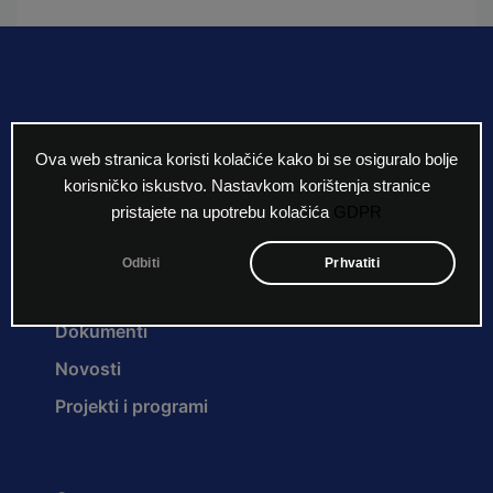
Naslovna
Ova web stranica koristi kolačiće kako bi se osiguralo bolje
Natječaji za radna mjesta
korisničko iskustvo. Nastavkom korištenja stranice
pristajete na upotrebu kolačića
GDPR
Transformacija Centra
Podružnice i radionice
Odbiti
Prhvatiti
Katalog informacija
Dokumenti
Novosti
Projekti i programi