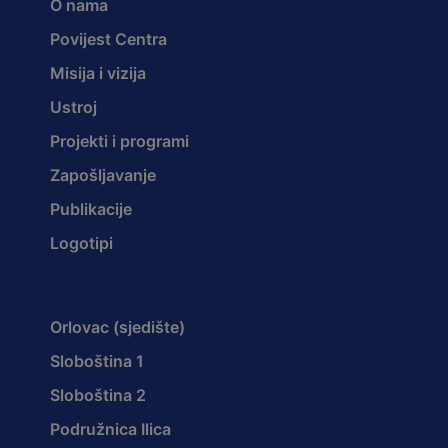
O nama
Povijest Centra
Misija i vizija
Ustroj
Projekti i programi
Zapošljavanje
Publikacije
Logotipi
Orlovac (sjedište)
Sloboština 1
Sloboština 2
Podružnica Ilica