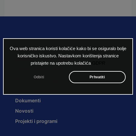
Naslovna
Ova web stranica koristi kolačiće kako bi se osiguralo bolje
korisničko iskustvo. Nastavkom korištenja stranice
Natječaji za radna mjesta
pristajete na upotrebu kolačića
GDPR
Transformacija Centra
Odbiti
Prhvatiti
Podružnice i radionice
Katalog informacija
Dokumenti
Novosti
Projekti i programi