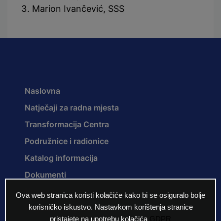
Marion Ivančević, SSS
Naslovna
Natječaji za radna mjesta
Transformacija Centra
Podružnice i radionice
Katalog informacija
Dokumenti
Novosti
Ova web stranica koristi kolačiće kako bi se osiguralo bolje
korisničko iskustvo. Nastavkom korištenja stranice
Projekti i programi
pristajete na upotrebu kolačića
GDPR