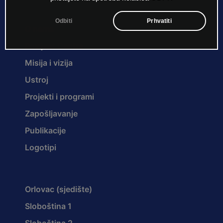
Odbiti
Prhvatiti
O nama
Povijest Centra
Misija i vizija
Ustroj
Projekti i programi
Zapošljavanje
Publikacije
Logotipi
Orlovac (sjedište)
Sloboština 1