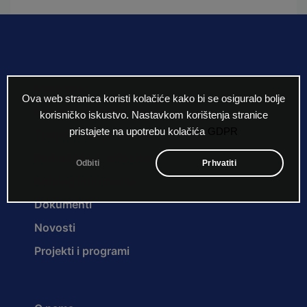
Naslovna
Ova web stranica koristi kolačiće kako bi se osiguralo bolje
Natječaji za radna mjesta
korisničko iskustvo. Nastavkom korištenja stranice
pristajete na upotrebu kolačića
GDPR
Transformacija Centra
Podružnice i radionice
Odbiti
Prhvatiti
Katalog informacija
Dokumenti
Novosti
Projekti i programi