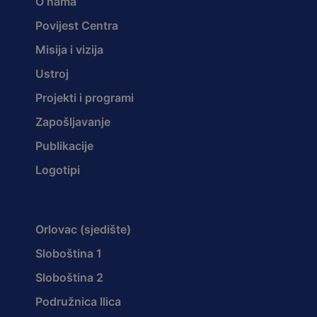
O nama
Povijest Centra
Misija i vizija
Ustroj
Projekti i programi
Zapošljavanje
Publikacije
Logotipi
Orlovac (sjedište)
Sloboština 1
Sloboština 2
Podružnica Ilica