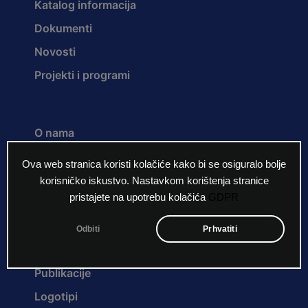
Katalog informacija
Dokumenti
Novosti
Projekti i programi
O nama
Povijest Centra
Ova web stranica koristi kolačiće kako bi se osiguralo bolje
Misija i vizija
korisničko iskustvo. Nastavkom korištenja stranice
pristajete na upotrebu kolačića
GDPR
Ustroj
Projekti i programi
Odbiti
Prhvatiti
Zapošljavanje
Publikacije
Logotipi