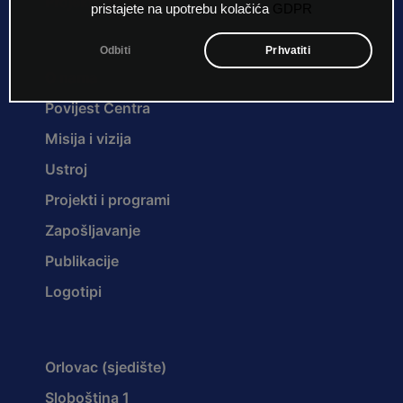
Projekti i programi
pristajete na upotrebu kolačića
GDPR
Odbiti
Prhvatiti
O nama
Povijest Centra
Misija i vizija
Ustroj
Projekti i programi
Zapošljavanje
Publikacije
Logotipi
Orlovac (sjedište)
Sloboština 1