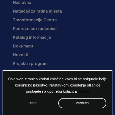
Naslovna
Natječaji za radna mjesta
Transformacija Centra
Podružnice i radionice
Katalog informacija
Dokumenti
Novosti
Projekti i programi
Ova web stranica koristi kolačiće kako bi se osiguralo bolje
O nama
korisničko iskustvo. Nastavkom korištenja stranice
pristajete na upotrebu kolačića
GDPR
Povijest Centra
Misija i vizija
Odbiti
Prhvatiti
Ustroj