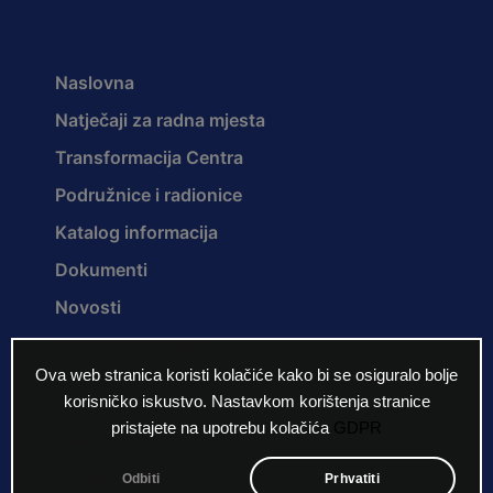
Naslovna
Natječaji za radna mjesta
Transformacija Centra
Podružnice i radionice
Katalog informacija
Dokumenti
Novosti
Projekti i programi
Ova web stranica koristi kolačiće kako bi se osiguralo bolje
korisničko iskustvo. Nastavkom korištenja stranice
pristajete na upotrebu kolačića
GDPR
O nama
Povijest Centra
Odbiti
Prhvatiti