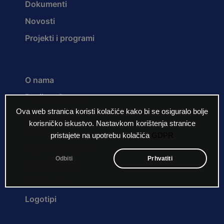
Dokumenti
Novosti
Projekti i programi
O nama
Povijest Centra
Ova web stranica koristi kolačiće kako bi se osiguralo bolje
Misija i vizija
korisničko iskustvo. Nastavkom korištenja stranice
Ustroj
pristajete na upotrebu kolačića
GDPR
Projekti i programi
Odbiti
Prhvatiti
Zapošljavanje
Publikacije
Logotipi