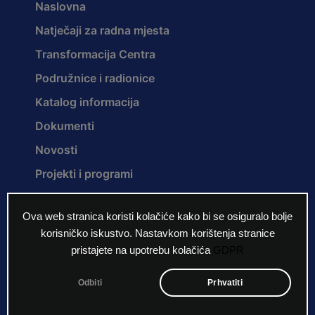
Naslovna
Natječaji za radna mjesta
Transformacija Centra
Podružnice i radionice
Katalog informacija
Dokumenti
Novosti
Projekti i programi
Ova web stranica koristi kolačiće kako bi se osiguralo bolje
O nama
korisničko iskustvo. Nastavkom korištenja stranice
pristajete na upotrebu kolačića
GDPR
Povijest Centra
Misija i vizija
Odbiti
Prhvatiti
Ustroj