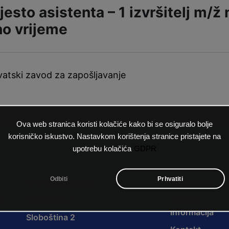
esto asistenta – 1 izvršitelj m/ž 
o vrijeme
atski zavod za zapošljavanje
Ova web stranica koristi kolačiće kako bi se osiguralo bolje
korisničko iskustvo. Nastavkom korištenja stranice pristajete na
upotrebu kolačića
GDPR
Odbiti
Prhvatiti
Orlovac (sjedište)
Dokumenti
ra
Sloboština 1
Katalog
informacija
Sloboština 2