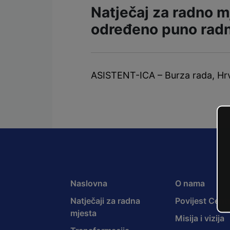
Natječaj za radno mj
određeno puno radn
ASISTENT-ICA – Burza rada, Hrv
Naslovna
O nama
Natječaji za radna
Povijest Cent
mjesta
Misija i vizija