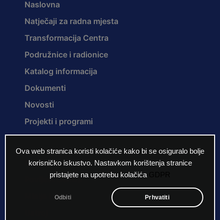
Naslovna
Natječaji za radna mjesta
Transformacija Centra
Podružnice i radionice
Katalog informacija
Dokumenti
Novosti
Projekti i programi
Ova web stranica koristi kolačiće kako bi se osiguralo bolje
O nama
korisničko iskustvo. Nastavkom korištenja stranice
pristajete na upotrebu kolačića
GDPR
Povijest Centra
Misija i vizija
Odbiti
Prhvatiti
Ustroj