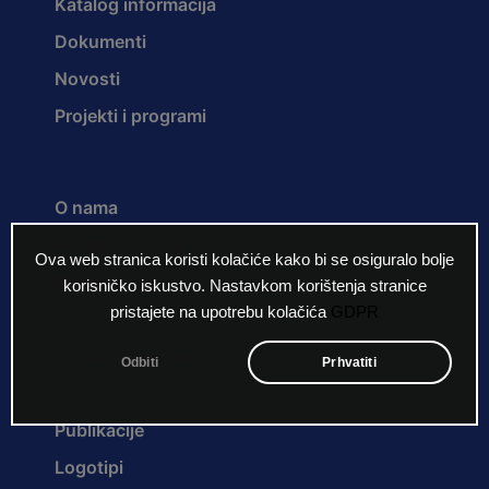
Katalog informacija
Dokumenti
Novosti
Projekti i programi
O nama
Povijest Centra
Ova web stranica koristi kolačiće kako bi se osiguralo bolje
Misija i vizija
korisničko iskustvo. Nastavkom korištenja stranice
pristajete na upotrebu kolačića
GDPR
Ustroj
Projekti i programi
Odbiti
Prhvatiti
Zapošljavanje
Publikacije
Logotipi