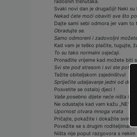
radosnih trenutaka.
Svaki novi dan je drugačiji! Neki su l
Nekad ćete moći obaviti sve što pož
Dajte sami sebi odmora jer vam to 
Obradujte se.
Samo odmoreni i zadovoljni možete
Kad vam je teško plačite, tugujte, ž
To su tako normalni osjećaji
.
Pronađite vrijeme kad možete biti 
Svi ste pod stresom i svi ste potre
Težite obiteljskom zajedništvu!
Spriječite udaljavanje jedni od drug
Posvetite se ostaloj djeci !
Vaše posebno dijete neće ništa izgu
Ne odustajte kad vam kažu „NE“!
Upornost otvara mnoga vrata
Pričajte, pokažite i dokažite svima 
Povežite se s drugim roditeljima!
Ništa nije poput razgovora s nekim 