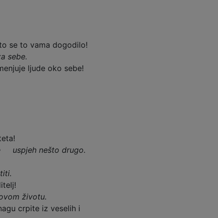
što se to vama dogodilo!
za sebe.
menjuje ljude oko sebe!
teta!
 je uspjeh nešto drugo.
iti.
telj!
govom životu.
agu crpite iz veselih i