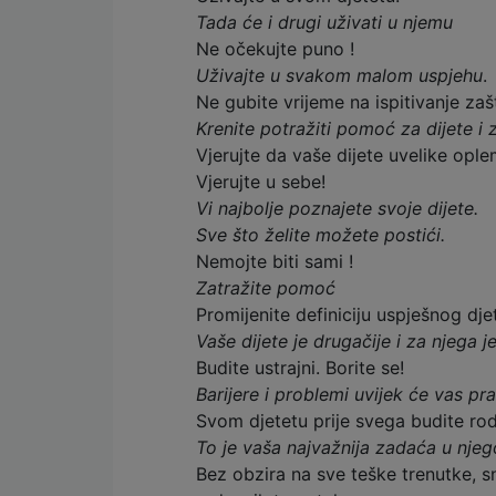
Tada će i drugi uživati u njemu
Ne očekujte puno !
Uživajte u svakom malom uspjehu
.
Ne gubite vrijeme na ispitivanje za
Krenite potražiti pomoć za dijete i 
Vjerujte da vaše dijete uvelike ople
Vjerujte u sebe!
Vi najbolje poznajete svoje dijete.
Sve što želite možete postići.
Nemojte biti sami !
Zatražite pomoć
Promijenite definiciju uspješnog dje
Vaše dijete je drugačije i za njega
Budite ustrajni. Borite se!
Barijere i problemi uvijek će vas prat
Svom djetetu prije svega budite rodi
To je vaša najvažnija zadaća u nje
Bez obzira na sve teške trenutke, sn