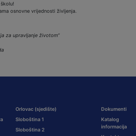
 školu!
ma osnovne vrijednosti življenja.
ija za upravljanje životom“
da
Orlovac (sjedište)
Dokumenti
ra
Sloboština 1
Katalog
informacija
Sloboština 2