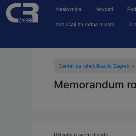
Naslovnica
Novosti
Pod
Natječaji za radna mjesta
O 
Centar za rehabilitaciju Zagreb
>
Memorandum rod
Uživajte u svom djetetu!