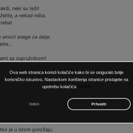
akši, neki su teži!
elite, a nekad ništa.
treba!
 smoći snage za dalje.
alite…
sami sa supružnikom!
bni jedni drugima
.
Ova web stranica koristi kolačiće kako bi se osiguralo bolje
ih
.
korisničko iskustvo. Nastavkom korištenja stranice pristajete na
upotrebu kolačića
GDPR
biti
.
Odbiti
Prhvatiti
koliko obveza imate kako bi vas lakše razumijeli!
tko je u istom položaju.