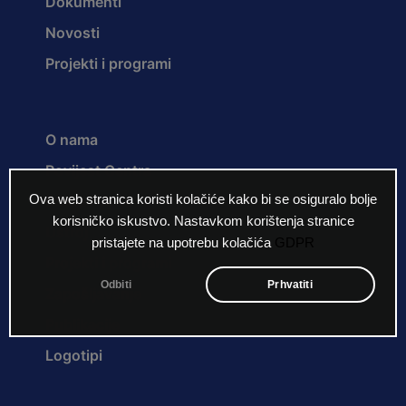
Dokumenti
Novosti
Projekti i programi
O nama
Povijest Centra
Ova web stranica koristi kolačiće kako bi se osiguralo bolje
Misija i vizija
korisničko iskustvo. Nastavkom korištenja stranice
Ustroj
pristajete na upotrebu kolačića
GDPR
Projekti i programi
Odbiti
Prhvatiti
Zapošljavanje
Publikacije
Logotipi