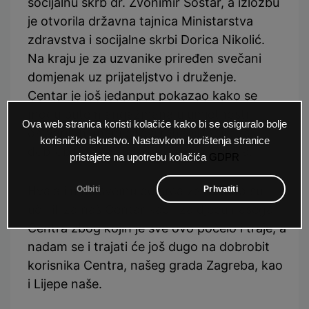
socijalnu skrb dr. Zvonimir Šostar, a izložbu
je otvorila državna tajnica Ministarstva
zdravstva i socijalne skrbi Dorica Nikolić.
Na kraju je za uzvanike priređen svečani
domjenak uz prijateljstvo i druženje.
Centar je još jedanput pokazao kako se
mogu putem angažmana u umjetnosti
Ova web stranica koristi kolačiće kako bi se osiguralo bolje
ostvariti humani ciljevi rehabilitacije za
korisničko iskustvo. Nastavkom korištenja stranice
dobrobit djece i mladeži našeg Centra.
pristajete na upotrebu kolačića
GDPR
Hvala im na svemu od srca za sve što su
Odbiti
Prhvatiti
učinili za naš Centar kao i za djecu našega
Centra zbog kojih je sve ovo počelo i traje, a
nadam se i trajati će još dugo na dobrobit
korisnika Centra, našeg grada Zagreba, kao
i Lijepe naše.